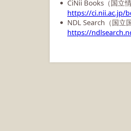
CiNii Books（
https://ci.nii.ac.jp/
NDL Search（国
https://ndlsearch.nd