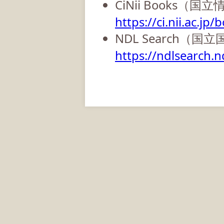
CiNii Books（
https://ci.nii.ac.jp/
NDL Search（国
https://ndlsearch.nd