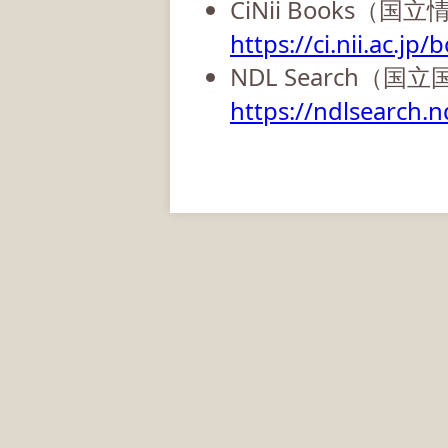
CiNii Books（
https://ci.nii.ac.jp/
NDL Search（国
https://ndlsearch.nd