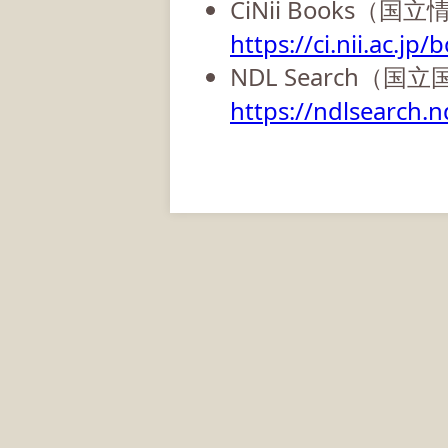
CiNii Books（
https://ci.nii.ac.jp/
NDL Search（国
https://ndlsearch.nd