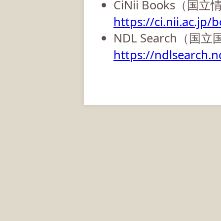
CiNii Books（
https://ci.nii.ac.jp/
NDL Search（国
https://ndlsearch.nd