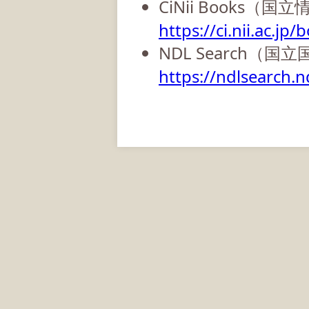
CiNii Books（
https://ci.nii.ac.jp/
NDL Search（国
https://ndlsearch.nd