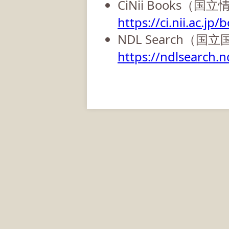
CiNii Books（
https://ci.nii.ac.jp/
NDL Search（国
https://ndlsearch.nd