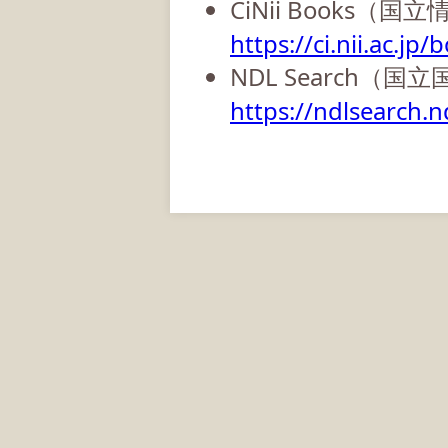
CiNii Books（
https://ci.nii.ac.jp/
NDL Search（国
https://ndlsearch.nd