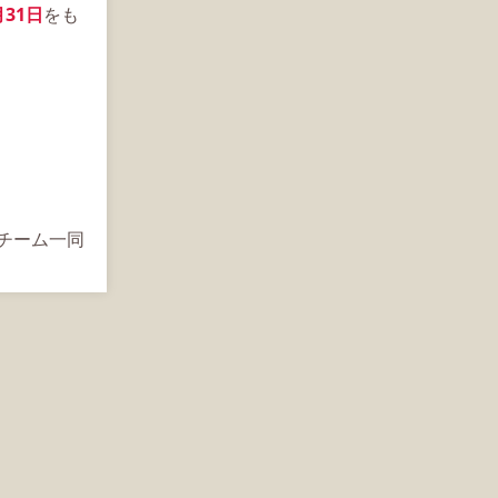
月31日
をも
s運営チーム一同