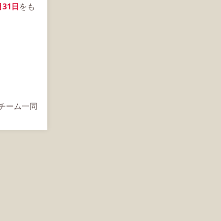
月31日
をも
s運営チーム一同