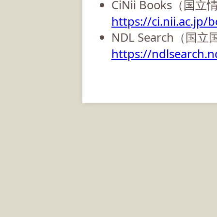
CiNii Books（
https://ci.nii.ac.jp/
NDL Search（国
https://ndlsearch.nd