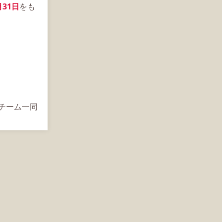
月31日
をも
s運営チーム一同