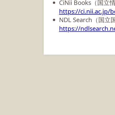
CiNii Books（
https://ci.nii.ac.jp/
NDL Search（国
https://ndlsearch.nd