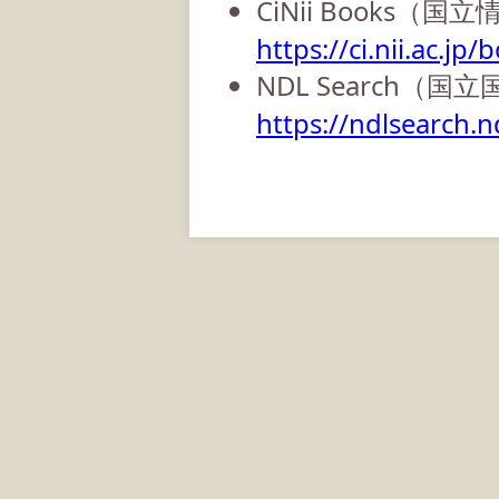
CiNii Books（
https://ci.nii.ac.jp/
NDL Search（国
https://ndlsearch.nd