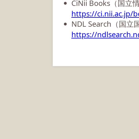
CiNii Books（
https://ci.nii.ac.jp/
NDL Search（国
https://ndlsearch.nd