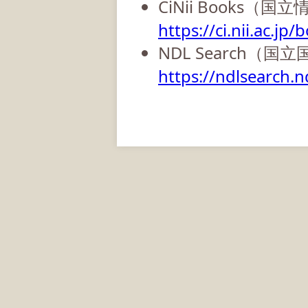
CiNii Books（
https://ci.nii.ac.jp/
NDL Search（国
https://ndlsearch.nd