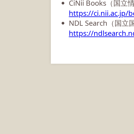
CiNii Books（
https://ci.nii.ac.jp/
NDL Search（国
https://ndlsearch.nd