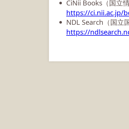
CiNii Books（
https://ci.nii.ac.jp/
NDL Search（国
https://ndlsearch.nd