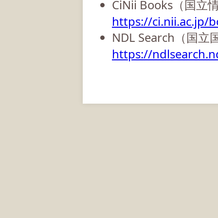
CiNii Books（
https://ci.nii.ac.jp/
NDL Search（国
https://ndlsearch.nd