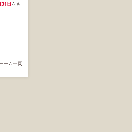
月31日
をも
s運営チーム一同